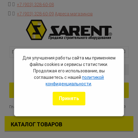
+7 (903) 328-60-08
+7 (903) 328-60-09
Адреса магазинов
Для улучшения работы сайта мы применяем
файлы cookies и сервисы статистики.
0 товаров — 0 руб.
Продолжая его использование, вы
соглашаетесь с нашей
политикой
конфиденциальности
.
Toggle
navigation
Принять
Главная
Каталог оборудования
Запчасти для двигателей
КАТАЛОГ ТОВАРОВ