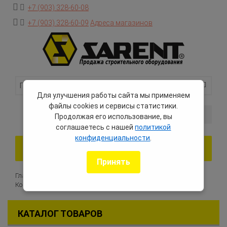
+7 (903) 328-60-08
+7 (903) 328-60-09
Адреса магазинов
Для улучшения работы сайта мы применяем
файлы cookies и сервисы статистики.
0 товаров — 0 руб.
Продолжая его использование, вы
соглашаетесь с нашей
политикой
конфиденциальности
.
Toggle
navigation
Принять
Главная
Каталог оборудования
Вышки-туры
Комплектующие к вышкам-тур ВСП-250
КАТАЛОГ ТОВАРОВ