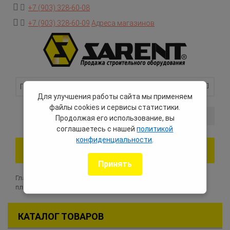
+7 (903) 328-60-08
+7 (903) 328-60-09
Адреса магазинов
Для улучшения работы сайта мы применяем
файлы cookies и сервисы статистики.
0 товаров — 0 руб.
Продолжая его использование, вы
соглашаетесь с нашей
политикой
конфиденциальности
.
Toggle
navigation
Принять
Главная
Каталог оборудования
Камнерезные станки и
плиткорезы
КАТАЛОГ ТОВАРОВ