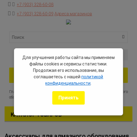
+7 (903) 328-60-08
+7 (903) 328-60-09
Адреса магазинов
0 товаров — 0 руб.
Для улучшения работы сайта мы применяем
файлы cookies и сервисы статистики.
Продолжая его использование, вы
Toggle
соглашаетесь с нашей
политикой
navigation
конфиденциальности
.
Главная
Каталог оборудования
Аксессуары для алмазного
Принять
оборудования
КАТАЛОГ ТОВАРОВ
Аксессуары для алмазного оборудования